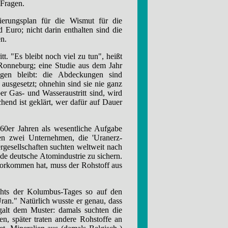
 Fragen.
ierungsplan für die Wismut für die
Euro; nicht darin enthalten sind die
n.
tt. "Es bleibt noch viel zu tun", heißt
Ronneburg; eine Studie aus dem Jahr
igen bleibt: die Abdeckungen sind
ausgesetzt; ohnehin sind sie nie ganz
r Gas- und Wasseraustritt sind, wird
hend ist geklärt, wer dafür auf Dauer
er Jahren als wesentliche Aufgabe
en zwei Unternehmen, die 'Uranerz-
gesellschaften suchten weltweit nach
e deutsche Atomindustrie zu sichern.
vorkommen hat, muss der Rohstoff aus
ichts der Kolumbus-Tages so auf den
an." Natürlich wusste er genau, dass
alt dem Muster: damals suchten die
n, später traten andere Rohstoffe an