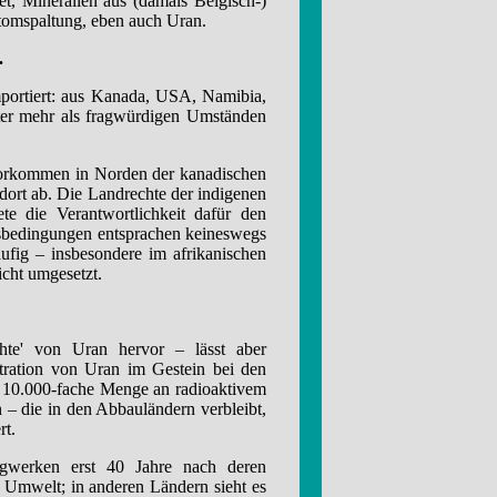
t, Mineralien aus (damals Belgisch-)
Atomspaltung, eben auch Uran.
.
portiert: aus Kanada, USA, Namibia,
nter mehr als fragwürdigen Umständen
vorkommen in Norden der kanadischen
ort ab. Die Landrechte der indigenen
e die Verantwortlichkeit dafür den
sbedingungen entsprachen keineswegs
fig – insbesondere im afrikanischen
icht umgesetzt.
hte' von Uran hervor – lässt aber
ntration von Uran im Gestein bei den
 10.000-fache Menge an radioaktivem
 – die in den Abbauländern verbleibt,
rt.
rgwerken erst 40 Jahre nach deren
 Umwelt; in anderen Ländern sieht es