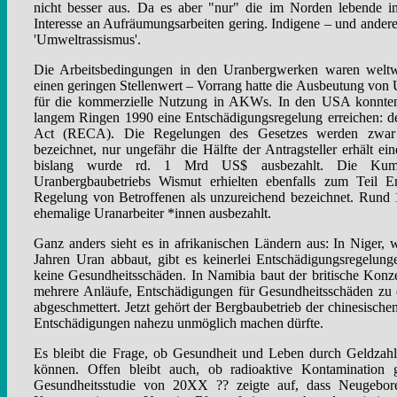
nicht besser aus. Da es aber "nur" die im Norden lebende i
Interesse an Aufräumungsarbeiten gering. Indigene – und andere
'Umwelt­rassismus'.
Die Arbeitsbedingungen in den Uranbergwerken waren weltwei
einen geringen Stellenwert – Vorrang hatte die Ausbeutung von 
für die kommerzielle Nutzung in AKWs. In den USA konnten 
langem Ringen 1990 eine Entschädigungsregelung erreichen: 
Act (RECA). Die Regelungen des Gesetzes werden zwar 
bezeichnet, nur ungefähr die Hälfte der Antragsteller erhält 
bislang wurde rd. 1 Mrd US$ ausbezahlt. Die Kumpe
Uranbergbaubetriebs Wismut erhielten ebenfalls zum Teil E
Regelung von Betroffenen als unzureichend bezeichnet. Rund 
ehemalige Uranarbeiter *innen ausbezahlt.
Ganz anders sieht es in afrikanischen Ländern aus: In Nige
Jahren Uran abbaut, gibt es keinerlei Entschädigungsregelu
keine Gesundheitsschäden. In Namibia baut der britische Konze
mehrere Anläufe, Entschädigungen für Gesundheitsschäden zu
abgeschmettert. Jetzt gehört der Bergbaubetrieb der chinesis
Entschädigungen nahezu unmöglich machen dürfte.
Es bleibt die Frage, ob Gesundheit und Leben durch Geldzahl
können. Offen bleibt auch, ob radioaktive Kontamination ge
Gesundheitsstudie von 20XX ?? zeigte auf, dass Neugebore