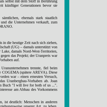
ls selbst mit dem Stoff in Berührung
it künftiger Generationen bevor sie
ämtlichen, ehemals stark staatlich
t, und die Unternehmen verkauft, zum
t ORANO.
s in die heutige Zeit nach sich ziehen,
lschaft (UG) – damals unterstützt von
 Lake, damals Nord-West-Territorien,
 gegen das Projekt; der Uranpreis war
Vorhaben auf.
Uranunternehmen trennte, fiel beim
che COGEMA (spätere AREVA). Diese
worden war – einen erneuten Versuch,
 das Uranbergbau-Vorhaben ab. Joan
 Buch "I will live for both of us ...".
t Interesse am Abbau des Vorkommens
n, ist deutlich: Menschen in anderen
ziehungsweise unserer Art, zu leben.