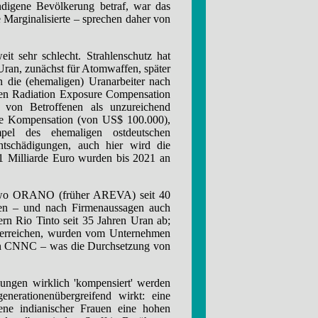
ndigene Bevölkerung betraf, war das
 Marginalisierte – sprechen daher von
t sehr schlecht. Strahlenschutz hat
Uran, zunächst für Atomwaffen, später
die (ehemaligen) Uranarbeiter nach
den Radiation Exposure Compensation
von Betroffenen als unzureichend
eine Kompensation (von US$ 100.000),
l des ehemaligen ostdeutschen
ntschädigungen, auch hier wird die
1 Milliarde Euro wurden bis 2021 an
r, wo ORANO (früher AREVA) seit 40
ngen – und nach Firmenaussagen auch
rn Rio Tinto seit 35 Jahren Uran ab;
 erreichen, wurden vom Unternehmen
chen CNNC – was die Durchsetzung von
ungen wirklich 'kompensiert' werden
nerationenübergreifend wirkt: eine
ne indianischer Frauen eine hohen