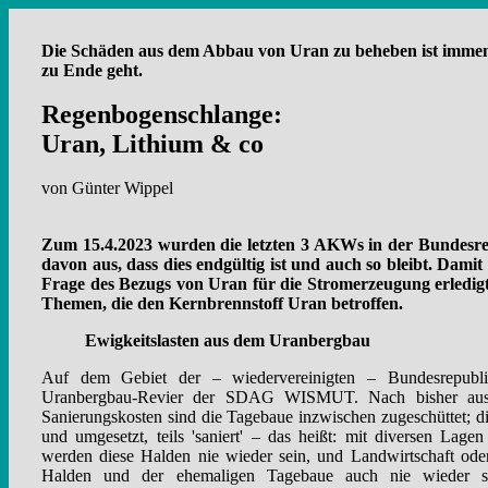
Die Schäden aus dem Abbau von Uran zu beheben ist immens
zu Ende geht.
Regenbogenschlange:
Uran, Lithium & co
von Günter Wippel
Zum 15.4.2023 wurden die letzten 3 AKWs in der Bundesrep
davon aus, dass dies endgültig ist und auch so bleibt. Damit
Frage des Bezugs von Uran für die Stromerzeugung erledigt
Themen, die den Kernbrennstoff Uran betroffen.
Ewigkeitslasten aus dem Uranbergbau
Auf dem Gebiet der – wiedervereinigten – Bundesrepubli
Uranbergbau-Revier der SDAG WISMUT. Nach bisher ausg
Sanierungskosten sind die Tagebaue inzwischen zugeschüttet; d
und umgesetzt, teils 'saniert' – das heißt: mit diversen La
werden diese Halden nie wieder sein, und Landwirtschaft ode
Halden und der ehemaligen Tagebaue auch nie wieder sta