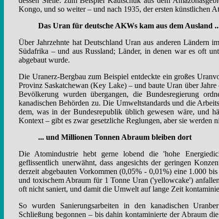
dessen Stelle: zum Beispiel Kautschuk aus dem Amazonasgebie
Kongo, und so weiter – und nach 1935, der ersten künstlichen 
Das Uran für deutsche AKWs kam aus dem Ausland ..
Über Jahrzehnte hat Deutschland Uran aus anderen Ländern im
Südafrika – und aus Russland; Länder, in denen war es oft u
abgebaut wurde.
Die Uranerz-Bergbau zum Beispiel entdeckte ein großes Uran
Provinz Saskatchewan (Key Lake) – und baute Uran über Jahre d
Bevölkerung wurden übergangen, die Bundesregierung ordnet
kanadischen Behörden zu. Die Umweltstandards und die Arbeit
dem, was in der Bundesrepublik üblich gewesen wäre, und häu
Kontext – gibt es zwar gesetzliche Reglungen, aber sie werden n
... und Millionen Tonnen Abraum bleiben dort
Die Atomindustrie hebt gerne lobend die 'hohe Energiedic
geflissentlich unerwähnt, dass angesichts der geringen Konze
derzeit abgebauten Vorkommen (0,05% - 0,01%) eine 1.000 bis
und toxischem Abraum für 1 Tonne Uran ('yellowcake') anfallen
oft nicht saniert, und damit die Umwelt auf lange Zeit kontaminie
So wurden Sanierungsarbeiten in den kanadischen Uranbe
Schließung begonnen – bis dahin kontaminierte der Abraum die