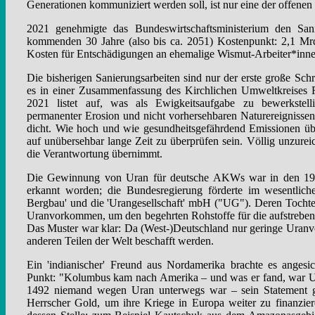
Generationen kommuniziert werden soll, ist nur eine der offenen
2021 genehmigte das Bundeswirtschaftsministerium den San
kommenden 30 Jahre (also bis ca. 2051) Kostenpunkt: 2,1 Mrd 
Kosten für Entschädigungen an ehemalige Wismut-Arbeiter*inne
Die bisherigen Sanierungsarbeiten sind nur der erste große Schri
es in einer Zusammenfassung des Kirchlichen Umweltkreises 
2021 listet auf, was als Ewigkeitsaufgabe zu bewerkstell
permanenter Erosion und nicht vorhersehbaren Naturereignissen 
dicht. Wie hoch und wie gesundheitsgefährdend Emissionen übe
auf unübersehbar lange Zeit zu überprüfen sein. Völlig unzureic
die Verantwortung übernimmt.
Die Gewinnung von Uran für deutsche AKWs war in den 1960
erkannt worden; die Bundesregierung förderte im wesentlich
Bergbau' und die 'Urangesellschaft' mbH ("UG"). Deren Tochter
Uranvorkommen, um den begehrten Rohstoffe für die aufstrebend
Das Muster war klar: Da (West-)Deutschland nur geringe Uran
anderen Teilen der Welt beschafft werden.
Ein 'indianischer' Freund aus Nordamerika brachte es anges
Punkt: "Kolumbus kam nach Amerika – und was er fand, war Ur
1492 niemand wegen Uran unterwegs war – sein Statement g
Herrscher Gold, um ihre Kriege in Europa weiter zu finanziere