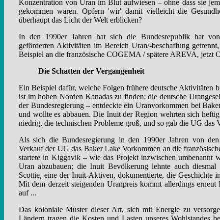
Konzentration von Uran im Blut aufwiesen – ohne dass sie jema
gekommen waren. Opfern 'wir' damit vielleicht die Gesundhe
überhaupt das Licht der Welt erblicken?
In den 1990er Jahren hat sich die Bundesrepublik hat von s
geförderten Aktivitäten im Bereich Uran/-beschaffung getrenn
Beispiel an die französische COGEMA / spätere AREVA, jetz
Die Schatten der Vergangenheit
Ein Beispiel dafür, welche Folgen frühere deutsche Aktivitäten bi
ist im hohen Norden Kanadas zu finden: die deutsche Urangesel
der Bundesregierung – entdeckte ein Uranvorkommen bei Baker
und wollte es abbauen. Die Inuit der Region wehrten sich heftig
niedrig, die technischen Probleme groß, und so gab die UG das 
Als sich die Bundesregierung in den 1990er Jahren von den 
Verkauf der UG das Baker Lake Vorkommen an die französis
startete in Kiggavik – wie das Projekt inzwischen umbenannt 
Uran abzubauen; die Inuit Bevölkerung lehnte auch diesmal
Scottie, eine der Inuit-Aktiven, dokumentierte, die Geschichte im
Mit dem derzeit steigenden Uranpreis kommt allerdings erneu
auf ...
Das koloniale Muster dieser Art, sich mit Energie zu versorge
Ländern tragen die Kosten und Lasten unseres Wohlstandes be